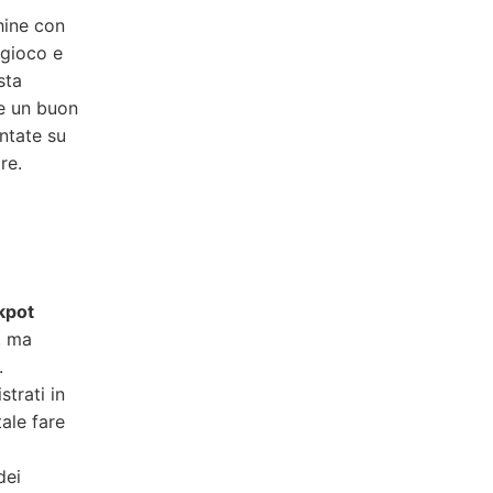
hine con
 gioco e
sta
 e un buon
untate su
re.
kpot
, ma
.
trati in
ale fare
dei