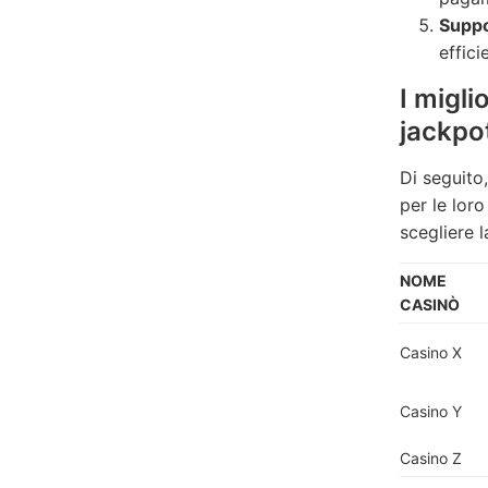
Suppo
effici
I migl
jackpo
Di seguito
per le lor
scegliere 
NOME
CASINÒ
Casino X
Casino Y
Casino Z