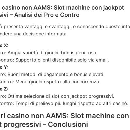
ri casino non AAMS: Slot machine con jackpot
ivi – Analisi dei Pro e Contro
ò presenta vantaggi e svantaggi, e conoscendo queste info
ndere una decisione informata.
o X:
ro: Ampia varietà di giochi, bonus generoso.
ontro: Supporto clienti disponibile solo via email.
o Y:
ro: Buoni metodi di pagamento e bonus elevati.
ontro: Meno giochi rispetto alla concorrenza.
o Z:
ro: Ottima selezione di slot con jackpot progressivi.
ontro: Tempi di prelievo più lunghi rispetto ad altri casinò.
iori casino non AAMS: Slot machine con
t progressivi – Conclusioni