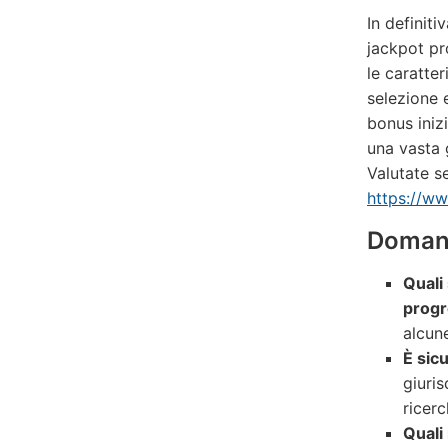
In definit
jackpot pr
le caratte
selezione 
bonus inizi
una vasta 
Valutate s
https://www
Domand
Quali
progr
alcun
È sic
giuri
ricer
Quali