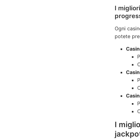
I miglio
progress
Ogni casin
potete pre
Casin
P
C
Casin
P
C
Casin
P
C
I migl
jackpo