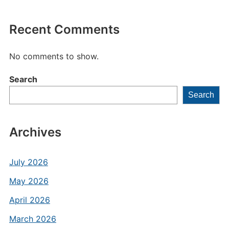
Recent Comments
No comments to show.
Search
Search
Archives
July 2026
May 2026
April 2026
March 2026