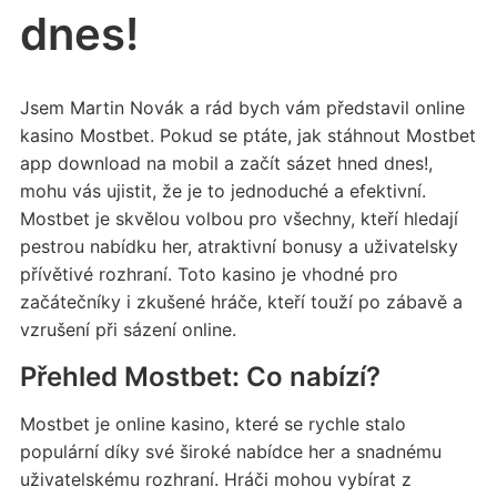
dnes!
Jsem Martin Novák a rád bych vám představil online
kasino Mostbet. Pokud se ptáte, jak stáhnout Mostbet
app download na mobil a začít sázet hned dnes!,
mohu vás ujistit, že je to jednoduché a efektivní.
Mostbet je skvělou volbou pro všechny, kteří hledají
pestrou nabídku her, atraktivní bonusy a uživatelsky
přívětivé rozhraní. Toto kasino je vhodné pro
začátečníky i zkušené hráče, kteří touží po zábavě a
vzrušení při sázení online.
Přehled Mostbet: Co nabízí?
Mostbet je online kasino, které se rychle stalo
populární díky své široké nabídce her a snadnému
uživatelskému rozhraní. Hráči mohou vybírat z