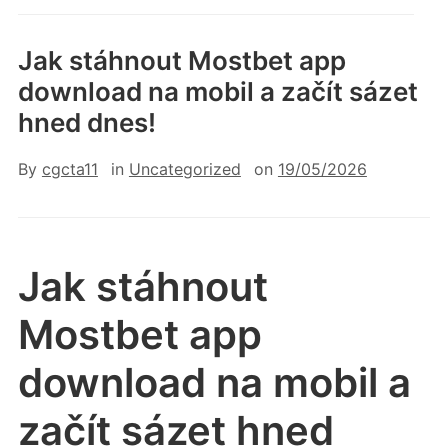
Jak stáhnout Mostbet app
download na mobil a začít sázet
hned dnes!
By
cgcta11
in
Uncategorized
on
19/05/2026
Jak stáhnout
Mostbet app
download na mobil a
začít sázet hned