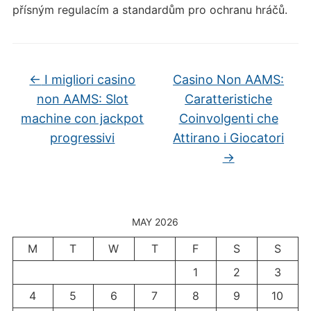
přísným regulacím a standardům pro ochranu hráčů.
←
I migliori casino
Casino Non AAMS:
non AAMS: Slot
Caratteristiche
machine con jackpot
Coinvolgenti che
progressivi
Attirano i Giocatori
→
MAY 2026
M
T
W
T
F
S
S
1
2
3
4
5
6
7
8
9
10