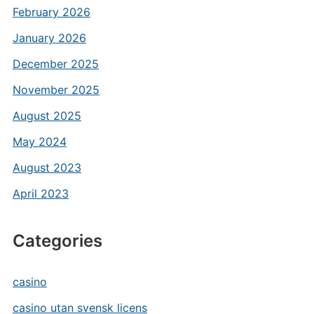
February 2026
January 2026
December 2025
November 2025
August 2025
May 2024
August 2023
April 2023
Categories
casino
casino utan svensk licens