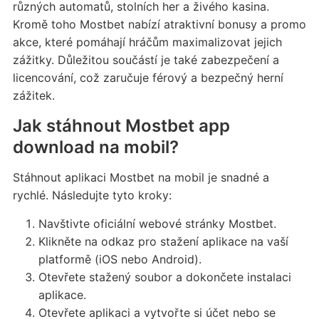
různých automatů, stolních her a živého kasina.
Kromě toho Mostbet nabízí atraktivní bonusy a promo
akce, které pomáhají hráčům maximalizovat jejich
zážitky. Důležitou součástí je také zabezpečení a
licencování, což zaručuje férový a bezpečný herní
zážitek.
Jak stáhnout Mostbet app
download na mobil?
Stáhnout aplikaci Mostbet na mobil je snadné a
rychlé. Následujte tyto kroky:
Navštivte oficiální webové stránky Mostbet.
Klikněte na odkaz pro stažení aplikace na vaší
platformě (iOS nebo Android).
Otevřete stažený soubor a dokončete instalaci
aplikace.
Otevřete aplikaci a vytvořte si účet nebo se