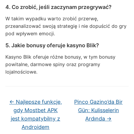
4. Co zrobić, jeśli zaczynam przegrywać?
W takim wypadku warto zrobić przerwę,
przeanalizować swoją strategię i nie dopuścić do gry
pod wpływem emocji.
5. Jakie bonusy oferuje kasyno Blik?
Kasyno Blik oferuje różne bonusy, w tym bonusy
powitalne, darmowe spiny oraz programy
lojalnościowe.
←
Najlepsze funkcje,
Pinco Gazino’da Bir
gdy Mostbet APK
Gün: Kulisselerin
jest kompatybilny z
Ardında
→
Androidem