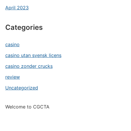
April 2023
Categories
casino
casino utan svensk licens
casino zonder crucks
review
Uncategorized
Welcome to CGCTA