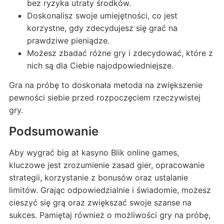
bez ryzyka utraty środków.
Doskonalisz swoje umiejętności, co jest
korzystne, gdy zdecydujesz się grać na
prawdziwe pieniądze.
Możesz zbadać różne gry i zdecydować, które z
nich są dla Ciebie najodpowiedniejsze.
Gra na próbę to doskonała metoda na zwiększenie
pewności siebie przed rozpoczęciem rzeczywistej
gry.
Podsumowanie
Aby wygrać big at kasyno Blik online games,
kluczowe jest zrozumienie zasad gier, opracowanie
strategii, korzystanie z bonusów oraz ustalanie
limitów. Grając odpowiedzialnie i świadomie, możesz
cieszyć się grą oraz zwiększać swoje szanse na
sukces. Pamiętaj również o możliwości gry na próbę,