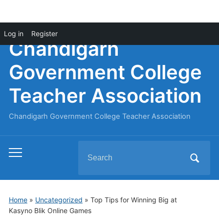
Log in
Register
Chandigarh
Government College
Teacher Association
Chandigarh Government College Teacher Association
Search
Toggle
for:
mobile
menu
Home
»
Uncategorized
»
Top Tips for Winning Big at
Kasyno Blik Online Games