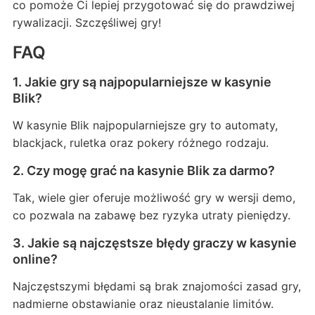
co pomoże Ci lepiej przygotować się do prawdziwej
rywalizacji. Szczęśliwej gry!
FAQ
1. Jakie gry są najpopularniejsze w kasynie
Blik?
W kasynie Blik najpopularniejsze gry to automaty,
blackjack, ruletka oraz pokery różnego rodzaju.
2. Czy mogę grać na kasynie Blik za darmo?
Tak, wiele gier oferuje możliwość gry w wersji demo,
co pozwala na zabawę bez ryzyka utraty pieniędzy.
3. Jakie są najczęstsze błędy graczy w kasynie
online?
Najczęstszymi błędami są brak znajomości zasad gry,
nadmierne obstawianie oraz nieustalanie limitów.