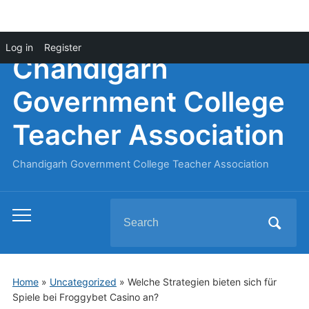
Log in
Register
Chandigarh
Government College
Teacher Association
Chandigarh Government College Teacher Association
Search
Toggle
for:
mobile
menu
Home
»
Uncategorized
»
Welche Strategien bieten sich für
Spiele bei Froggybet Casino an?