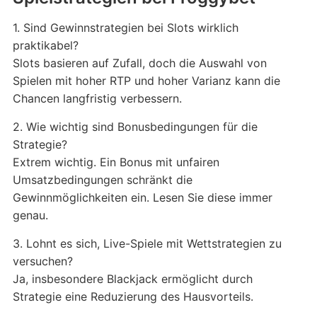
1. Sind Gewinnstrategien bei Slots wirklich
praktikabel?
Slots basieren auf Zufall, doch die Auswahl von
Spielen mit hoher RTP und hoher Varianz kann die
Chancen langfristig verbessern.
2. Wie wichtig sind Bonusbedingungen für die
Strategie?
Extrem wichtig. Ein Bonus mit unfairen
Umsatzbedingungen schränkt die
Gewinnmöglichkeiten ein. Lesen Sie diese immer
genau.
3. Lohnt es sich, Live-Spiele mit Wettstrategien zu
versuchen?
Ja, insbesondere Blackjack ermöglicht durch
Strategie eine Reduzierung des Hausvorteils.