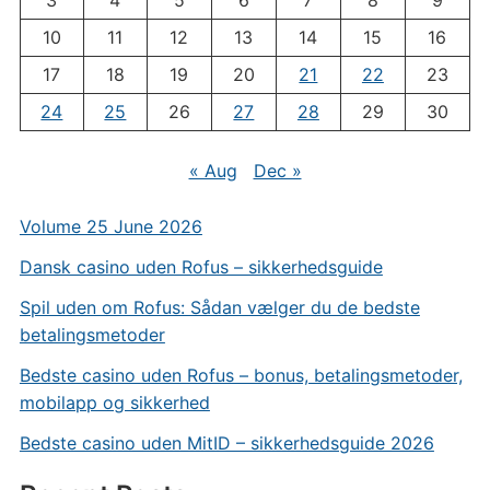
3
4
5
6
7
8
9
10
11
12
13
14
15
16
17
18
19
20
21
22
23
24
25
26
27
28
29
30
« Aug
Dec »
Volume 25 June 2026
Dansk casino uden Rofus – sikkerhedsguide
Spil uden om Rofus: Sådan vælger du de bedste
betalingsmetoder
Bedste casino uden Rofus – bonus, betalingsmetoder,
mobilapp og sikkerhed
Bedste casino uden MitID – sikkerhedsguide 2026