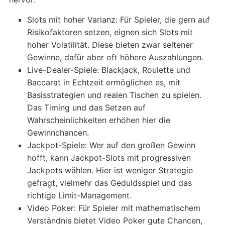
Slots mit hoher Varianz: Für Spieler, die gern auf
Risikofaktoren setzen, eignen sich Slots mit
hoher Volatilität. Diese bieten zwar seltener
Gewinne, dafür aber oft höhere Auszahlungen.
Live-Dealer-Spiele: Blackjack, Roulette und
Baccarat in Echtzeit ermöglichen es, mit
Basisstrategien und realen Tischen zu spielen.
Das Timing und das Setzen auf
Wahrscheinlichkeiten erhöhen hier die
Gewinnchancen.
Jackpot-Spiele: Wer auf den großen Gewinn
hofft, kann Jackpot-Slots mit progressiven
Jackpots wählen. Hier ist weniger Strategie
gefragt, vielmehr das Geduldsspiel und das
richtige Limit-Management.
Video Poker: Für Spieler mit mathematischem
Verständnis bietet Video Poker gute Chancen,