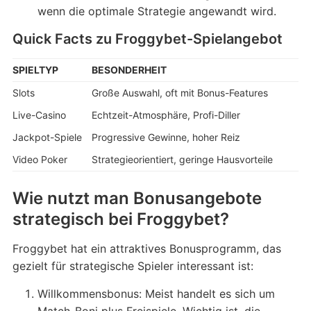
wenn die optimale Strategie angewandt wird.
Quick Facts zu Froggybet-Spielangebot
SPIELTYP
BESONDERHEIT
Slots
Große Auswahl, oft mit Bonus-Features
Live-Casino
Echtzeit-Atmosphäre, Profi-Diller
Jackpot-Spiele
Progressive Gewinne, hoher Reiz
Video Poker
Strategieorientiert, geringe Hausvorteile
Wie nutzt man Bonusangebote
strategisch bei Froggybet?
Froggybet hat ein attraktives Bonusprogramm, das
gezielt für strategische Spieler interessant ist:
Willkommensbonus: Meist handelt es sich um