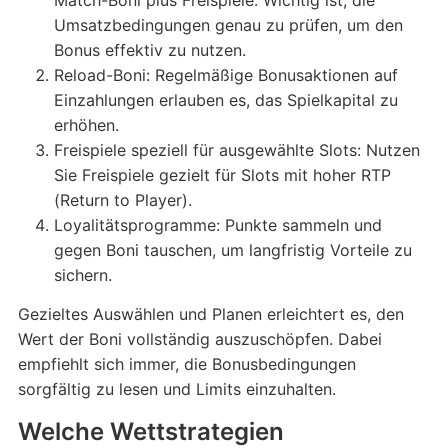
Match-Boni plus Freispiele. Wichtig ist, die
Umsatzbedingungen genau zu prüfen, um den
Bonus effektiv zu nutzen.
Reload-Boni: Regelmäßige Bonusaktionen auf
Einzahlungen erlauben es, das Spielkapital zu
erhöhen.
Freispiele speziell für ausgewählte Slots: Nutzen
Sie Freispiele gezielt für Slots mit hoher RTP
(Return to Player).
Loyalitätsprogramme: Punkte sammeln und
gegen Boni tauschen, um langfristig Vorteile zu
sichern.
Gezieltes Auswählen und Planen erleichtert es, den
Wert der Boni vollständig auszuschöpfen. Dabei
empfiehlt sich immer, die Bonusbedingungen
sorgfältig zu lesen und Limits einzuhalten.
Welche Wettstrategien