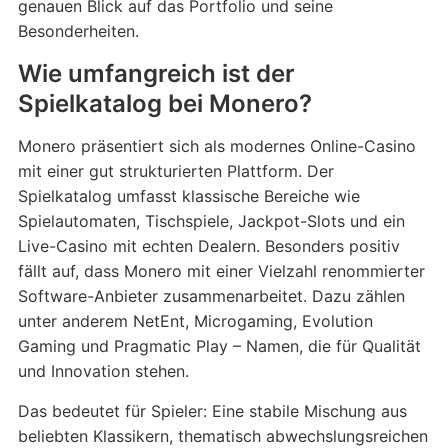
genauen Blick auf das Portfolio und seine
Besonderheiten.
Wie umfangreich ist der
Spielkatalog bei Monero?
Monero präsentiert sich als modernes Online-Casino
mit einer gut strukturierten Plattform. Der
Spielkatalog umfasst klassische Bereiche wie
Spielautomaten, Tischspiele, Jackpot-Slots und ein
Live-Casino mit echten Dealern. Besonders positiv
fällt auf, dass Monero mit einer Vielzahl renommierter
Software-Anbieter zusammenarbeitet. Dazu zählen
unter anderem NetEnt, Microgaming, Evolution
Gaming und Pragmatic Play – Namen, die für Qualität
und Innovation stehen.
Das bedeutet für Spieler: Eine stabile Mischung aus
beliebten Klassikern, thematisch abwechslungsreichen