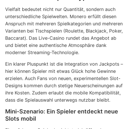
Vielfalt bedeutet nicht nur Quantität, sondern auch
unterschiedliche Spielwelten. Monero erfüllt diesen
Anspruch mit mehreren Spielkategorien und mehreren
Varianten bei Tischspielen (Roulette, Blackjack, Poker,
Baccarat). Das Live-Casino rundet das Angebot ab
und bietet eine authentische Atmosphäre dank
moderner Streaming-Technologie.
Ein klarer Pluspunkt ist die Integration von Jackpots –
hier können Spieler mit etwas Glück hohe Gewinne
erzielen. Auch Fans von neuen, experimentellen Slot-
Designs kommen durch stetige Neuerscheinungen auf
ihre Kosten. Zudem erlaubt die mobile Kompatibilität,
dass die Spielauswahl unterwegs nutzbar bleibt.
Mini-Szenario: Ein Spieler entdeckt neue
Slots mobil