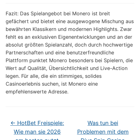
Fazit: Das Spielangebot bei Monero ist breit
gefächert und bietet eine ausgewogene Mischung aus
bewährten Klassikern und modernen Highlights. Zwar
fehlt es an exklusiven Eigenentwicklungen und an der
absolut größten Spielanzahl, doch durch hochwertige
Partnerschaften und eine benutzerfreundliche
Plattform punktet Monero besonders bei Spielern, die
Wert auf Qualität, Übersichtlichkeit und Live-Action
legen. Für alle, die ein stimmiges, solides
Casinoerlebnis suchen, ist Monero eine
empfehlenswerte Adresse.
←
HotBet Freispiele:
Was tun bei
Wie man sie 2026
Problemen mit dem