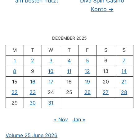
am besten nutzt
Diva Spin Casino
Konto
→
DECEMBER 2025
M
T
W
T
F
S
S
1
2
3
4
5
6
7
8
9
10
11
12
13
14
15
16
17
18
19
20
21
22
23
24
25
26
27
28
29
30
31
« Nov
Jan »
Volume 25 June 2026