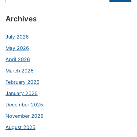
Archives
July 2026
May 2026
April 2026
March 2026
February 2026
January 2026
December 2025
November 2025
August 2025