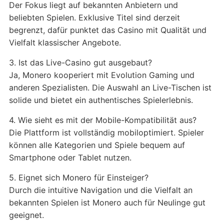
Der Fokus liegt auf bekannten Anbietern und
beliebten Spielen. Exklusive Titel sind derzeit
begrenzt, dafür punktet das Casino mit Qualität und
Vielfalt klassischer Angebote.
3. Ist das Live-Casino gut ausgebaut?
Ja, Monero kooperiert mit Evolution Gaming und
anderen Spezialisten. Die Auswahl an Live-Tischen ist
solide und bietet ein authentisches Spielerlebnis.
4. Wie sieht es mit der Mobile-Kompatibilität aus?
Die Plattform ist vollständig mobiloptimiert. Spieler
können alle Kategorien und Spiele bequem auf
Smartphone oder Tablet nutzen.
5. Eignet sich Monero für Einsteiger?
Durch die intuitive Navigation und die Vielfalt an
bekannten Spielen ist Monero auch für Neulinge gut
geeignet.