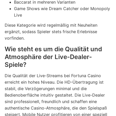
Baccarat in mehreren Varianten
Game Shows wie Dream Catcher oder Monopoly
Live
Diese Kategorie wird regelmäßig mit Neuheiten
ergänzt, sodass Spieler stets frische Erlebnisse
vorfinden.
Wie steht es um die Qualität und
Atmosphäre der Live-Dealer-
Spiele?
Die Qualität der Live-Streams bei Fortuna Casino
erreicht ein hohes Niveau. Die HD-Übertragung ist
stabil, die Verzögerungen minimal und die
Bedienoberfläche intuitiv gestaltet. Die Live-Dealer
sind professionell, freundlich und schaffen eine
authentische Casino-Atmosphäre, die den Spielspaß
steigert. Mobile Nutzer profitieren von einer speziell