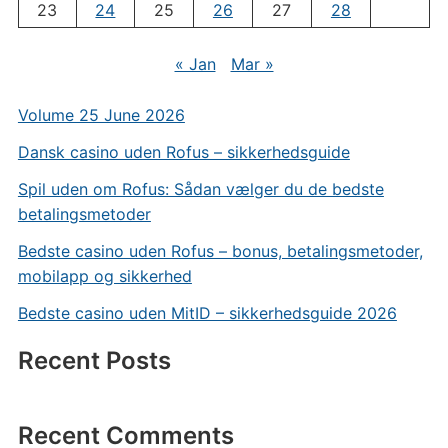
23
24
25
26
27
28
« Jan
Mar »
Volume 25 June 2026
Dansk casino uden Rofus – sikkerhedsguide
Spil uden om Rofus: Sådan vælger du de bedste
betalingsmetoder
Bedste casino uden Rofus – bonus, betalingsmetoder,
mobilapp og sikkerhed
Bedste casino uden MitID – sikkerhedsguide 2026
Recent Posts
Recent Comments