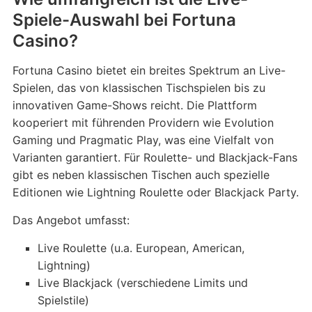
Spiele-Auswahl bei Fortuna
Casino?
Fortuna Casino bietet ein breites Spektrum an Live-
Spielen, das von klassischen Tischspielen bis zu
innovativen Game-Shows reicht. Die Plattform
kooperiert mit führenden Providern wie Evolution
Gaming und Pragmatic Play, was eine Vielfalt von
Varianten garantiert. Für Roulette- und Blackjack-Fans
gibt es neben klassischen Tischen auch spezielle
Editionen wie Lightning Roulette oder Blackjack Party.
Das Angebot umfasst:
Live Roulette (u.a. European, American,
Lightning)
Live Blackjack (verschiedene Limits und
Spielstile)