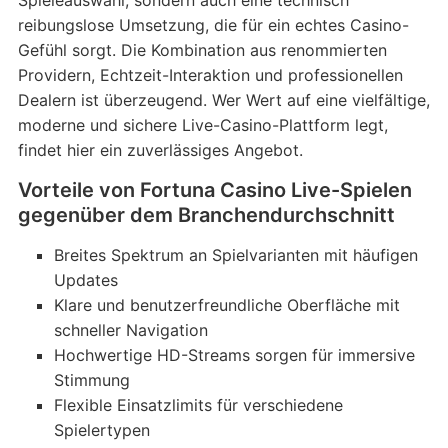
Spieleauswahl, sondern auch eine technisch
reibungslose Umsetzung, die für ein echtes Casino-
Gefühl sorgt. Die Kombination aus renommierten
Providern, Echtzeit-Interaktion und professionellen
Dealern ist überzeugend. Wer Wert auf eine vielfältige,
moderne und sichere Live-Casino-Plattform legt,
findet hier ein zuverlässiges Angebot.
Vorteile von Fortuna Casino Live-Spielen
gegenüber dem Branchendurchschnitt
Breites Spektrum an Spielvarianten mit häufigen
Updates
Klare und benutzerfreundliche Oberfläche mit
schneller Navigation
Hochwertige HD-Streams sorgen für immersive
Stimmung
Flexible Einsatzlimits für verschiedene
Spielertypen