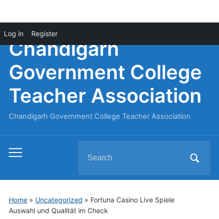
Log in
Register
Chandigarh
Government College
Teacher Association
Chandigarh Government College Teacher Association
Search
Toggle
for:
mobile
menu
Home
»
Uncategorized
»
Fortuna Casino Live Spiele
Auswahl und Qualität im Check