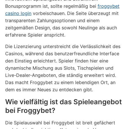
Bonusprogramm ist, sollte regelmäßig bei
froggybet
casino login
vorbeischauen. Die Seite überzeugt mit
transparenten Zahlungsoptionen und einem
zeitgemäßen Design, das sowohl Neulinge als auch
erfahrene Spieler anspricht.
Die Lizenzierung unterstreicht die Verlässlichkeit des
Casinos, während das benutzerfreundliche Interface
den Einstieg erleichtert. Spieler finden hier eine
dynamische Mischung aus Slots, Tischspielen und
Live-Dealer-Angeboten, die ständig erweitert wird.
Das macht Froggybet zu einem lebendigen Ort, an
dem es immer Neues zu entdecken gibt.
Wie vielfältig ist das Spieleangebot
bei Froggybet?
Die Spielauswahl bei Froggybet ist breit gefächert