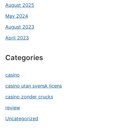
August 2025
May 2024
August 2023
April 2023
Categories
casino
casino utan svensk licens
casino zonder crucks
review
Uncategorized