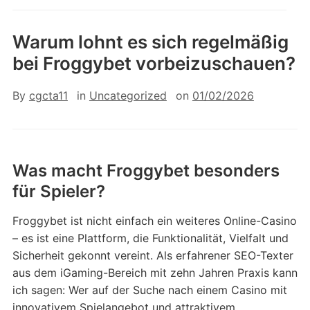
Warum lohnt es sich regelmäßig
bei Froggybet vorbeizuschauen?
By
cgcta11
in
Uncategorized
on
01/02/2026
Was macht Froggybet besonders
für Spieler?
Froggybet ist nicht einfach ein weiteres Online-Casino
– es ist eine Plattform, die Funktionalität, Vielfalt und
Sicherheit gekonnt vereint. Als erfahrener SEO-Texter
aus dem iGaming-Bereich mit zehn Jahren Praxis kann
ich sagen: Wer auf der Suche nach einem Casino mit
innovativem Spielangebot und attraktivem