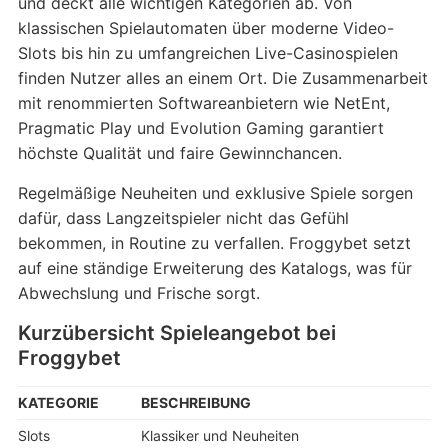
und deckt alle wichtigen Kategorien ab. Von
klassischen Spielautomaten über moderne Video-
Slots bis hin zu umfangreichen Live-Casinospielen
finden Nutzer alles an einem Ort. Die Zusammenarbeit
mit renommierten Softwareanbietern wie NetEnt,
Pragmatic Play und Evolution Gaming garantiert
höchste Qualität und faire Gewinnchancen.
Regelmäßige Neuheiten und exklusive Spiele sorgen
dafür, dass Langzeitspieler nicht das Gefühl
bekommen, in Routine zu verfallen. Froggybet setzt
auf eine ständige Erweiterung des Katalogs, was für
Abwechslung und Frische sorgt.
Kurzübersicht Spieleangebot bei
Froggybet
KATEGORIE
BESCHREIBUNG
Slots
Klassiker und Neuheiten