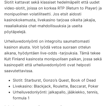
Slotit kattavat sekä klassiset hedelmäpelit että uudet
video-slotit, joissa on korkea RTP (Return to Player) ja
monipuolinen volatiliteetti. Jos etsit aidosti
kasinokokemusta, livekasino tarjoaa oikeita jakajia,
reaaliaikaisia chat-mahdollisuuksia ja useita
pöytäpelejä.
Urheiluvedonlyönti on integroitu saumattomasti
kasinon alusta. Voit lyödä vetoa suoraan ottelun
aikana, hyödyntäen live-odds -tarjouksia. Tämä tekee
Kult Finland kasinosta monipuolisen paikan, jossa sekä
kasinopelit että urheiluvedonlyönti ovat helposti
saavutettavissa.
Slotit: Starburst, Gonzo’s Quest, Book of Dead
Livekasino: Blackjack, Roulette, Baccarat, Poker
Urheiluvedonlyönti: jalkapallo, jääkiekko, tennis,
formula 1