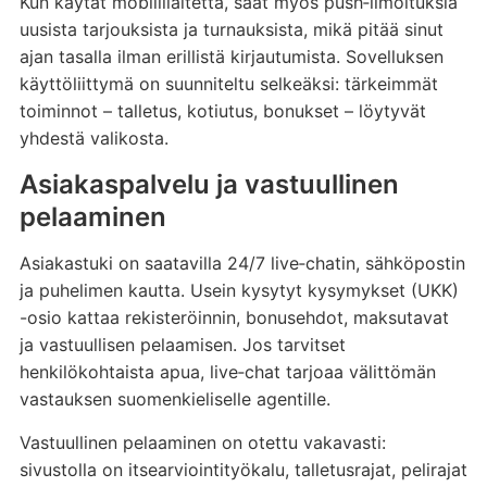
Kun käytät mobiililaitetta, saat myös push‑ilmoituksia
uusista tarjouksista ja turnauksista, mikä pitää sinut
ajan tasalla ilman erillistä kirjautumista. Sovelluksen
käyttöliittymä on suunniteltu selkeäksi: tärkeimmät
toiminnot – talletus, kotiutus, bonukset – löytyvät
yhdestä valikosta.
Asiakaspalvelu ja vastuullinen
pelaaminen
Asiakastuki on saatavilla 24/7 live‑chatin, sähköpostin
ja puhelimen kautta. Usein kysytyt kysymykset (UKK)
-osio kattaa rekisteröinnin, bonusehdot, maksutavat
ja vastuullisen pelaamisen. Jos tarvitset
henkilökohtaista apua, live‑chat tarjoaa välittömän
vastauksen suomenkieliselle agentille.
Vastuullinen pelaaminen on otettu vakavasti:
sivustolla on itsearviointityökalu, talletusrajat, pelirajat