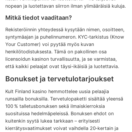
nopean ja luotettavan siirron ilman ylimääräisiä kuluja.
Mitkä tiedot vaaditaan?
Rekisteröinnin yhteydessä kysytään nimen, osoitteen,
syntymäajan ja puhelinnumeron. KYC‑tarkistus (Know
Your Customer) voi pyytää myös kuvan
henkilötodistuksesta. Tämä on pakollinen osa
licensoidun kasinon turvallisuutta, ja se varmistaa,
että kaikki pelaajat ovat täysi-ikäisiä ja luotettavia.
Bonukset ja tervetulotarjoukset
Kult Finland kasino hemmottelee uusia pelaajia
runsailla bonuksilla. Tervetulopaketti sisältää yleensä
100 % talletusbonuksen sekä ilmaiskierroksia
suosituissa hedelmäpeleissä. Bonuksen ehdot on
kuitenkin syytä lukea tarkkaan – erityisesti
kierrätysvaatimukset voivat vaihdella 20‑kertain ja