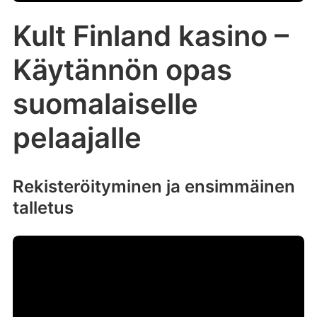
Kult Finland kasino –
Käytännön opas
suomalaiselle
pelaajalle
Rekisteröityminen ja ensimmäinen
talletus