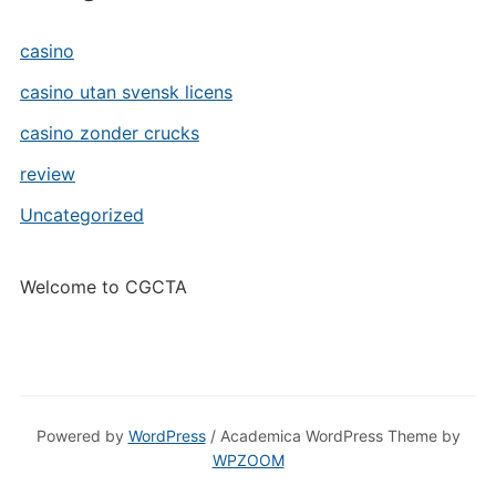
casino
casino utan svensk licens
casino zonder crucks
review
Uncategorized
Welcome to CGCTA
Powered by
WordPress
/ Academica WordPress Theme by
WPZOOM