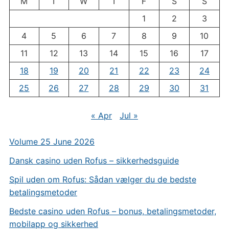
M
T
W
T
F
S
S
1
2
3
4
5
6
7
8
9
10
11
12
13
14
15
16
17
18
19
20
21
22
23
24
25
26
27
28
29
30
31
« Apr
Jul »
Volume 25 June 2026
Dansk casino uden Rofus – sikkerhedsguide
Spil uden om Rofus: Sådan vælger du de bedste
betalingsmetoder
Bedste casino uden Rofus – bonus, betalingsmetoder,
mobilapp og sikkerhed