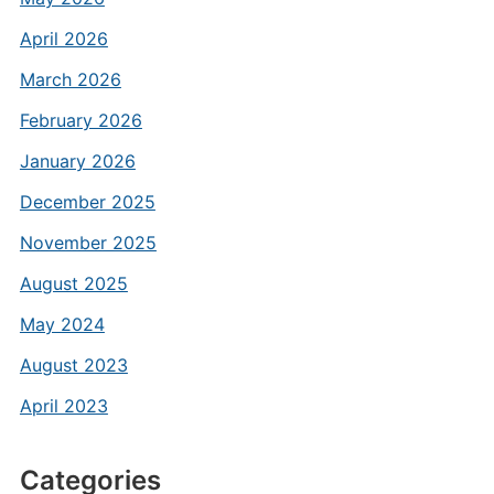
April 2026
March 2026
February 2026
January 2026
December 2025
November 2025
August 2025
May 2024
August 2023
April 2023
Categories