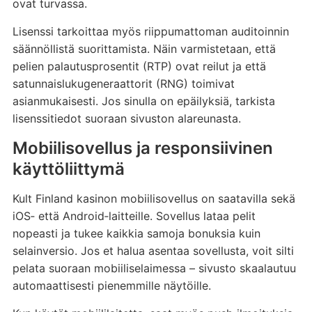
ovat turvassa.
Lisenssi tarkoittaa myös riippumattoman auditoinnin
säännöllistä suorittamista. Näin varmistetaan, että
pelien palautusprosentit (RTP) ovat reilut ja että
satunnaislukugeneraattorit (RNG) toimivat
asianmukaisesti. Jos sinulla on epäilyksiä, tarkista
lisenssitiedot suoraan sivuston alareunasta.
Mobiilisovellus ja responsiivinen
käyttöliittymä
Kult Finland kasinon mobiilisovellus on saatavilla sekä
iOS‑ että Android‑laitteille. Sovellus lataa pelit
nopeasti ja tukee kaikkia samoja bonuksia kuin
selainversio. Jos et halua asentaa sovellusta, voit silti
pelata suoraan mobiiliselaimessa – sivusto skaalautuu
automaattisesti pienemmille näytöille.