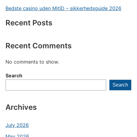
Bedste casino uden MitID – sikkerhedsguide 2026
Recent Posts
Recent Comments
No comments to show.
Search
Search
Archives
July 2026
May 2026