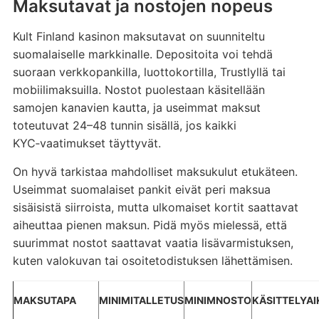
Maksutavat ja nostojen nopeus
Kult Finland kasinon maksutavat on suunniteltu
suomalaiselle markkinalle. Depositoita voi tehdä
suoraan verkkopankilla, luottokortilla, Trustlyllä tai
mobiilimaksuilla. Nostot puolestaan käsitellään
samojen kanavien kautta, ja useimmat maksut
toteutuvat 24–48 tunnin sisällä, jos kaikki
KYC‑vaatimukset täyttyvät.
On hyvä tarkistaa mahdolliset maksukulut etukäteen.
Useimmat suomalaiset pankit eivät peri maksua
sisäisistä siirroista, mutta ulkomaiset kortit saattavat
aiheuttaa pienen maksun. Pidä myös mielessä, että
suurimmat nostot saattavat vaatia lisävarmistuksen,
kuten valokuvan tai osoitetodistuksen lähettämisen.
MAKSUTAPA
MINIMITALLETUS
MINIMNOSTO
KÄSITTELYAI