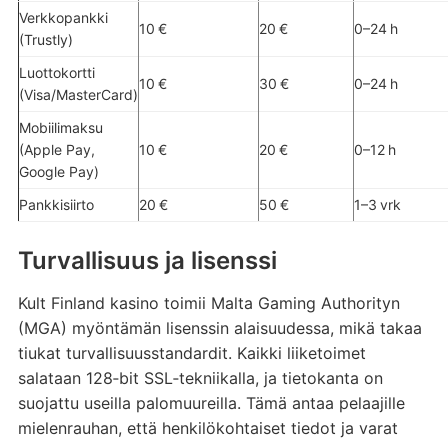
Verkkopankki
10 €
20 €
0–24 h
(Trustly)
Luottokortti
10 €
30 €
0–24 h
(Visa/MasterCard)
Mobiilimaksu
(Apple Pay,
10 €
20 €
0–12 h
Google Pay)
Pankkisiirto
20 €
50 €
1–3 vrk
Turvallisuus ja lisenssi
Kult Finland kasino toimii Malta Gaming Authorityn
(MGA) myöntämän lisenssin alaisuudessa, mikä takaa
tiukat turvallisuusstandardit. Kaikki liiketoimet
salataan 128‑bit SSL‑tekniikalla, ja tietokanta on
suojattu useilla palomuureilla. Tämä antaa pelaajille
mielenrauhan, että henkilökohtaiset tiedot ja varat