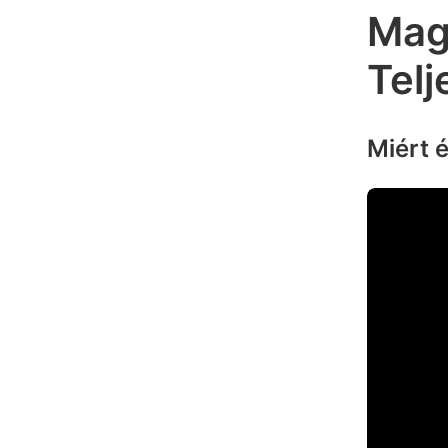
Mag
Tel
Miért 