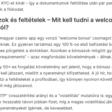
KYC‑et kínál – így a dokumentumok feltöltése után pár per
k a fiókodat.
k és feltételek – Mit kell tudni a wel
ól?
 magyar casino app egy vonzó “welcome bonus” csomagot 
oknak. Ez gyakran tartalmaz egy 100 %-os első befizetési 
nes pörgetést a slotokban. Azonban a bónuszok mögött gy
requirements” – azaz megfordulási követelmények – állnak
y 50×‑es forgatási követelmény azt jelenti, hogy a bónusz
kell játszani, mielőtt a nyereményt kifizetheted. A jó hír, h
lzi a feltételeket a profilodban, így könnyen nyomon követ
ll még játszanod.
RTP” (visszatérítési arány) és a “volatilitás” mutatóira is: e
k hosszabb távon jobban fizet, míg a magas volatilitású já
yereményeket ígérnek, de kevesebbet.