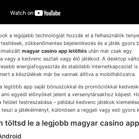
ok a legújabb technológiát hozzák el a felhasználók tenye
rtesítések, zökkenőmentes bejelentkezés és a játék gyors b
timalizált
magyar casino app letöltés
után már csak egy
a vagy a kedvenc asztali vagy élő játékod. A desktop vált
esebb energiafogyasztás és stabilabb internetkapcsolat is
 mert a készülékek már be vannak állítva a mobilhálózatra.
 a legtöbb app saját bónuszokkal és promóciókkal kedvesk
, ami egyedi előnyöket jelent a versenytársakhoz képest. H
 a felület testreszabása – például kedvenc játékok kiemelése
teszi a játékélményt, különösen a reggeli vagy esti gyors 
 töltsd le a legjobb magyar casino ap
Android