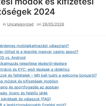
tési módok és kifizetési
tőségek 2024
in
Uncategorized
on
28/05/2026
 érdemes mobilalkalmazást választani?
n töltsd le a legjobb magyar casino appot?
OS vs. Android
lkalmazás telepítése lépésről‑lépésre
ztráció és KYC: első lépések a játékhoz
zok és feltételek – Mit kell tudni a welcome bonusról?
ési módok és kifizetések mobilon
asino és sportfogadás az appban
ság, licenc és felelős játék
 kérdések és válaszok (FAQ)
i a legbiztonságosabb fizetési mód?