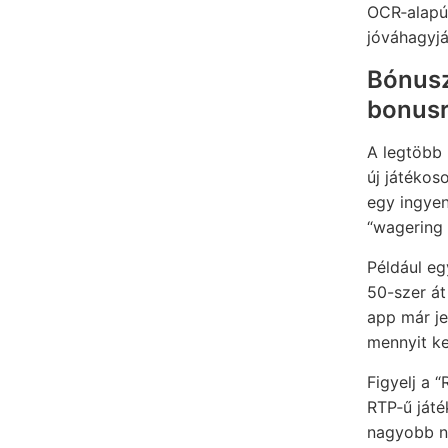
OCR‑alapú 
jóváhagyjá
Bónuszo
bonusr
A legtöbb
új játékos
egy ingye
“wagering 
Például eg
50-szer át 
app már je
mennyit ke
Figyelj a “
RTP‑ű játé
nagyobb n