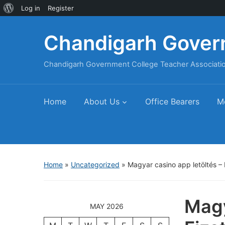
About
Log in
Register
WordPress
Chandigarh Govern
Chandigarh Government College Teacher Associati
Home
About Us
Office Bearers
M
Home
»
Uncategorized
»
Magyar casino app letöltés – 
Magy
MAY 2026