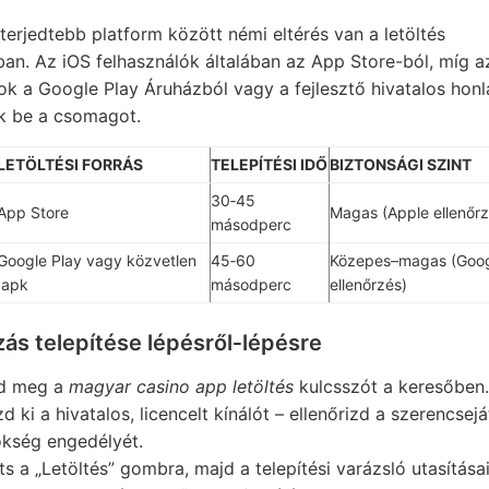
lterjedtebb platform között némi eltérés van a letöltés
an. Az iOS felhasználók általában az App Store-ból, míg a
k a Google Play Áruházból vagy a fejlesztő hivatalos honl
k be a csomagot.
LETÖLTÉSI FORRÁS
TELEPÍTÉSI IDŐ
BIZTONSÁGI SZINT
30‑45
App Store
Magas (Apple ellenőrz
másodperc
Google Play vagy közvetlen
45‑60
Közepes–magas (Goo
.apk
másodperc
ellenőrzés)
ás telepítése lépésről‑lépésre
d meg a
magyar casino app letöltés
kulcsszót a keresőben.
d ki a hivatalos, licencelt kínálót – ellenőrizd a szerencsejá
kség engedélyét.
ts a „Letöltés” gombra, majd a telepítési varázsló utasítása