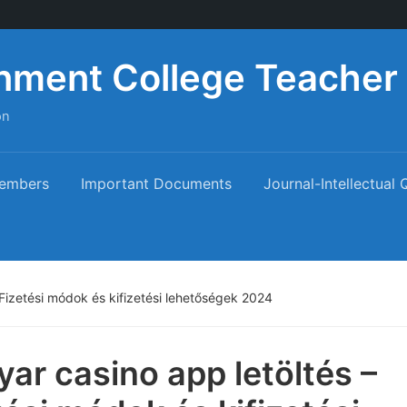
ment College Teacher 
on
embers
Important Documents
Journal-Intellectual 
Fizetési módok és kifizetési lehetőségek 2024
ar casino app letöltés –