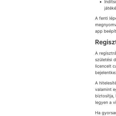
Indíts
játék
A fenti lé
megnyomva 
app beépít
Regisz
A regisztr
születési
licencelt 
bejelentke
A hitelesí
valamint e
biztosítja
legyen a v
Ha gyorsan