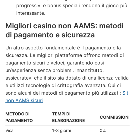
progressivi e bonus speciali rendono il gioco più
interessante.
Migliori casino non AAMS: metodi
di pagamento e sicurezza
Un altro aspetto fondamentale è il pagamento e la
sicurezza. Le migliori piattaforme offrono metodi di
pagamento sicuri e veloci, garantendo così
un’esperienza senza problemi. Innanzitutto,
assicuratevi che il sito sia dotato di una licenza valida
e utilizzi tecnologie di crittografia avanzata. Qui ci
sono alcuni dei metodi di pagamento più utilizzati:
Siti
non AAMS sicuri
METODO DI
TEMPI DI
COMMISSIONI
PAGAMENTO
ELABORAZIONE
Visa
1-3 giorni
0%