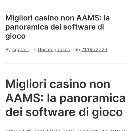
Migliori casino non AAMS: la
panoramica dei software di
gioco
By
cgcta11
in
Uncategorized
on
21/05/2026
Migliori casino non
AAMS: la panoramica
dei software di gioco