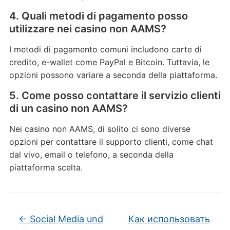
4. Quali metodi di pagamento posso
utilizzare nei casino non AAMS?
I metodi di pagamento comuni includono carte di
credito, e-wallet come PayPal e Bitcoin. Tuttavia, le
opzioni possono variare a seconda della piattaforma.
5. Come posso contattare il servizio clienti
di un casino non AAMS?
Nei casino non AAMS, di solito ci sono diverse
opzioni per contattare il supporto clienti, come chat
dal vivo, email o telefono, a seconda della
piattaforma scelta.
←
Social Media und
Как использовать