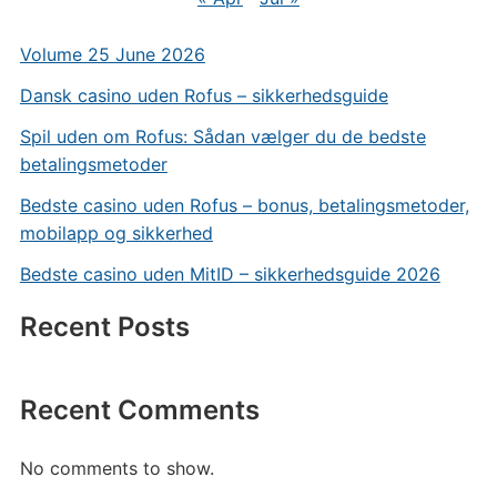
Volume 25 June 2026
Dansk casino uden Rofus – sikkerhedsguide
Spil uden om Rofus: Sådan vælger du de bedste
betalingsmetoder
Bedste casino uden Rofus – bonus, betalingsmetoder,
mobilapp og sikkerhed
Bedste casino uden MitID – sikkerhedsguide 2026
Recent Posts
Recent Comments
No comments to show.