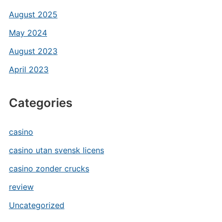
August 2025
May 2024
August 2023
April 2023
Categories
casino
casino utan svensk licens
casino zonder crucks
review
Uncategorized