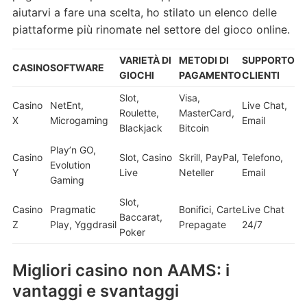
aiutarvi a fare una scelta, ho stilato un elenco delle
piattaforme più rinomate nel settore del gioco online.
VARIETÀ DI
METODI DI
SUPPORTO
CASINO
SOFTWARE
GIOCHI
PAGAMENTO
CLIENTI
Slot,
Visa,
Casino
NetEnt,
Live Chat,
Roulette,
MasterCard,
X
Microgaming
Email
Blackjack
Bitcoin
Play’n GO,
Casino
Slot, Casino
Skrill, PayPal,
Telefono,
Evolution
Y
Live
Neteller
Email
Gaming
Slot,
Casino
Pragmatic
Bonifici, Carte
Live Chat
Baccarat,
Z
Play, Yggdrasil
Prepagate
24/7
Poker
Migliori casino non AAMS: i
vantaggi e svantaggi