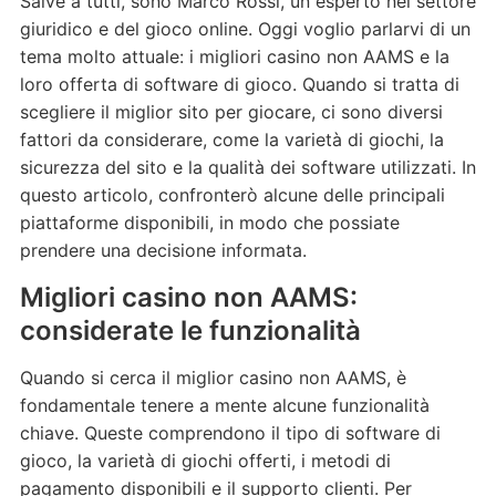
Salve a tutti, sono Marco Rossi, un esperto nel settore
giuridico e del gioco online. Oggi voglio parlarvi di un
tema molto attuale: i migliori casino non AAMS e la
loro offerta di software di gioco. Quando si tratta di
scegliere il miglior sito per giocare, ci sono diversi
fattori da considerare, come la varietà di giochi, la
sicurezza del sito e la qualità dei software utilizzati. In
questo articolo, confronterò alcune delle principali
piattaforme disponibili, in modo che possiate
prendere una decisione informata.
Migliori casino non AAMS:
considerate le funzionalità
Quando si cerca il miglior casino non AAMS, è
fondamentale tenere a mente alcune funzionalità
chiave. Queste comprendono il tipo di software di
gioco, la varietà di giochi offerti, i metodi di
pagamento disponibili e il supporto clienti. Per