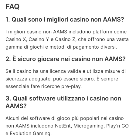
FAQ
1. Quali sono i migliori casino non AAMS?
I migliori casino non AAMS includono platform come
Casino X, Casino Y e Casino Z, che offrono una vasta
gamma di giochi e metodi di pagamento diversi.
2. È sicuro giocare nei casino non AAMS?
Se il casino ha una licenza valida e utilizza misure di
sicurezza adeguate, può essere sicuro. È sempre
essenziale fare ricerche pre-play.
3. Quali software utilizzano i casino non
AAMS?
Alcuni dei software di gioco più popolari nei casino
non AAMS includono NetEnt, Microgaming, Play’n GO
e Evolution Gaming.