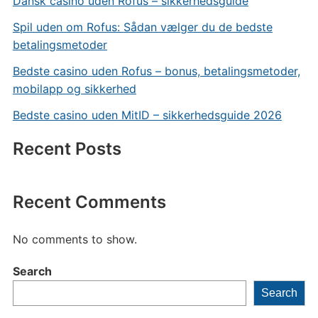
Dansk casino uden Rofus – sikkerhedsguide
Spil uden om Rofus: Sådan vælger du de bedste
betalingsmetoder
Bedste casino uden Rofus – bonus, betalingsmetoder,
mobilapp og sikkerhed
Bedste casino uden MitID – sikkerhedsguide 2026
Recent Posts
Recent Comments
No comments to show.
Search
Search