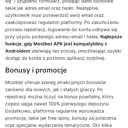
się” i uzupełnić formularz, podając dane osobowe
takie jak adres email oraz hasło. Następnie,
użytkownik musi potwierdzić swój email oraz
zaakceptować regulamin platformy. Po zakończeniu
procesu rejestracji, logowanie do konta odbywa się
przy użyciu podanego adresu email i hasła.
Najlepsze
funkcje, gdy Mostbet APK jest kompatybilny z
Androidem
ułatwiają ten proces, umożliwiając szybki
dostęp do konta z poziomu aplikacji mobilnej.
Bonusy i promocje
Mostbet oferuje szereg atrakcyjnych bonusów
zarówno dla nowych, jak i stałych graczy. Po
rejestracji można liczyć na bonus powitalny, który
często sięga nawet 100% pierwszego depozytu.
Dodatkowo, platforma regularnie wprowadza
promocje, takie jak free spiny, bonusy za polecenia
oraz specjalne wydarzenia tematyczne. Oto kilka