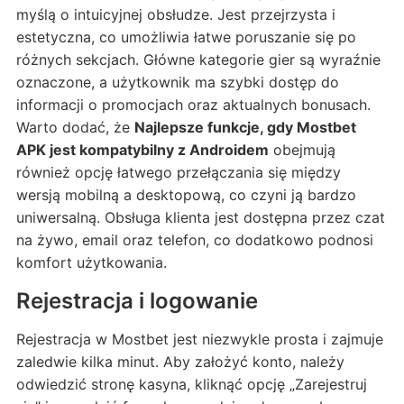
myślą o intuicyjnej obsłudze. Jest przejrzysta i
estetyczna, co umożliwia łatwe poruszanie się po
różnych sekcjach. Główne kategorie gier są wyraźnie
oznaczone, a użytkownik ma szybki dostęp do
informacji o promocjach oraz aktualnych bonusach.
Warto dodać, że
Najlepsze funkcje, gdy Mostbet
APK jest kompatybilny z Androidem
obejmują
również opcję łatwego przełączania się między
wersją mobilną a desktopową, co czyni ją bardzo
uniwersalną. Obsługa klienta jest dostępna przez czat
na żywo, email oraz telefon, co dodatkowo podnosi
komfort użytkowania.
Rejestracja i logowanie
Rejestracja w Mostbet jest niezwykle prosta i zajmuje
zaledwie kilka minut. Aby założyć konto, należy
odwiedzić stronę kasyna, kliknąć opcję „Zarejestruj