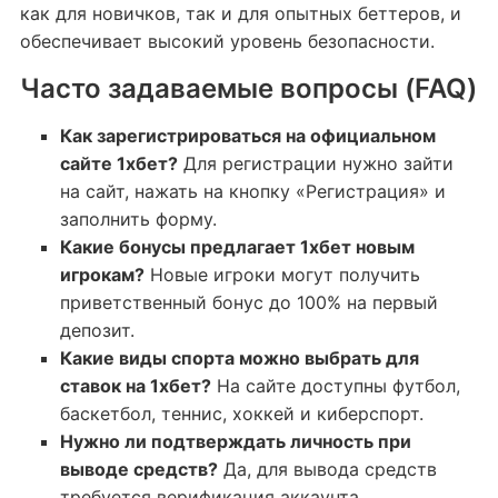
как для новичков, так и для опытных беттеров, и
обеспечивает высокий уровень безопасности.
Часто задаваемые вопросы (FAQ)
Как зарегистрироваться на официальном
сайте 1хбет?
Для регистрации нужно зайти
на сайт, нажать на кнопку «Регистрация» и
заполнить форму.
Какие бонусы предлагает 1хбет новым
игрокам?
Новые игроки могут получить
приветственный бонус до 100% на первый
депозит.
Какие виды спорта можно выбрать для
ставок на 1хбет?
На сайте доступны футбол,
баскетбол, теннис, хоккей и киберспорт.
Нужно ли подтверждать личность при
выводе средств?
Да, для вывода средств
требуется верификация аккаунта.