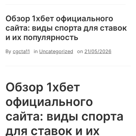
Обзор 1хбет официального
сайта: виды спорта для ставок
и их популярность
By
cgcta11
in
Uncategorized
on
21/05/2026
Обзор 1хбет
официального
сайта: виды спорта
для ставок и их