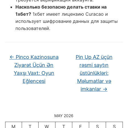
Насколько безопасно делать ставки на
1хбет?
1хбет имеет лицензию Curacao и
использует шифрование данных для защиты
пользователей.
←
Pinco Kazinosuna
Pin Up AZ üçün
Ziyarət Üçün Ən
rəsmi saytın
Yaxşı Vaxt: Oyun
üstünlükləri:
Eğlencesi
Məlumatlar və
imkanlar
→
MAY 2026
M
T
W
T
F
S
S