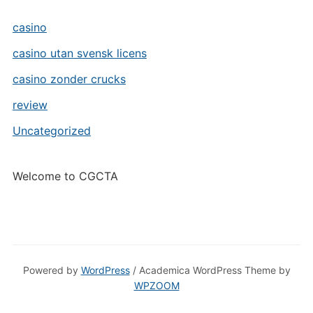
casino
casino utan svensk licens
casino zonder crucks
review
Uncategorized
Welcome to CGCTA
Powered by
WordPress
/ Academica WordPress Theme by
WPZOOM