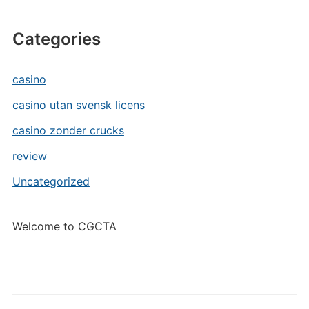
Categories
casino
casino utan svensk licens
casino zonder crucks
review
Uncategorized
Welcome to CGCTA