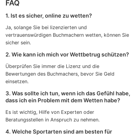
FAQ
1. Ist es sicher, online zu wetten?
Ja, solange Sie bei lizenzierten und
vertrauenswürdigen Buchmachern wetten, können Sie
sicher sein.
2. Wie kann ich mich vor Wettbetrug schützen?
Überprüfen Sie immer die Lizenz und die
Bewertungen des Buchmachers, bevor Sie Geld
einsetzen.
3. Was sollte ich tun, wenn ich das Gefühl habe,
dass ich ein Problem mit dem Wetten habe?
Es ist wichtig, Hilfe von Experten oder
Beratungsstellen in Anspruch zu nehmen.
4. Welche Sportarten sind am besten für