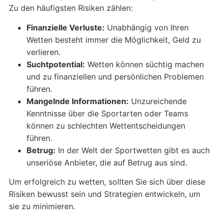
Zu den häufigsten Risiken zählen:
Finanzielle Verluste:
Unabhängig von Ihren
Wetten besteht immer die Möglichkeit, Geld zu
verlieren.
Suchtpotential:
Wetten können süchtig machen
und zu finanziellen und persönlichen Problemen
führen.
Mangelnde Informationen:
Unzureichende
Kenntnisse über die Sportarten oder Teams
können zu schlechten Wettentscheidungen
führen.
Betrug:
In der Welt der Sportwetten gibt es auch
unseriöse Anbieter, die auf Betrug aus sind.
Um erfolgreich zu wetten, sollten Sie sich über diese
Risiken bewusst sein und Strategien entwickeln, um
sie zu minimieren.