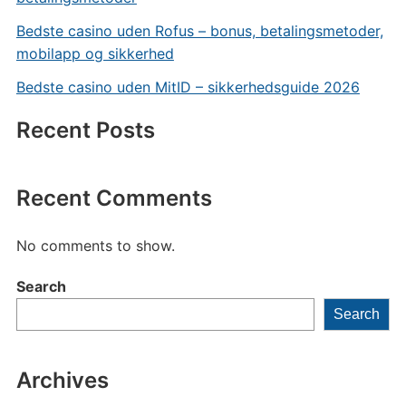
Bedste casino uden Rofus – bonus, betalingsmetoder,
mobilapp og sikkerhed
Bedste casino uden MitID – sikkerhedsguide 2026
Recent Posts
Recent Comments
No comments to show.
Search
Search
Archives