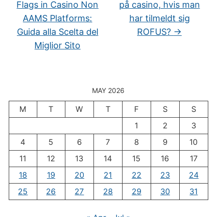
Flags in Casino Non
på casino, hvis man
AAMS Platforms:
har tilmeldt sig
Guida alla Scelta del
ROFUS?
→
Miglior Sito
MAY 2026
M
T
W
T
F
S
S
1
2
3
4
5
6
7
8
9
10
11
12
13
14
15
16
17
18
19
20
21
22
23
24
25
26
27
28
29
30
31