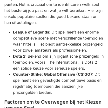
punten. Het is cruciaal om te identificeren welk spel
het beste bij jou past en wat je wilt bereiken. Hier zijn
enkele populaire spellen die goed bekend staan om
hun uitbetalingen:
League of Legends:
Dit spel heeft een enorme
competitieve scene met verschillende toernooien
waar hitte is. Het biedt aantrekkelijke prijzengeld
voor zowel amateurs als professionelen.
Dota 2:
Bekend om zijn gigantische prijzengeld in
toernooien, vooral The International, is Dota 2
een solide keuze voor serieuze spelers.
Counter-Strike: Global Offensive (CS:GO):
Dit
spel heeft een gevestigde competitieve basis en
regelmatig toernooien die aanzienlijke
prijzengelden bieden.
Factoren om te Overwegen bij het Kiezen