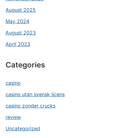
August 2025
May 2024
August 2023
April 2023
Categories
casino
casino utan svensk licens
casino zonder crucks
review
Uncategorized