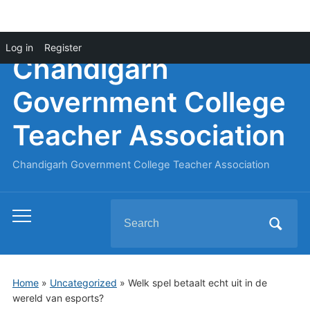
Log in
Register
Chandigarh
Government College
Teacher Association
Chandigarh Government College Teacher Association
Search
Toggle
for:
mobile
menu
Home
»
Uncategorized
»
Welk spel betaalt echt uit in de
wereld van esports?