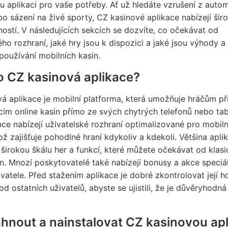
u aplikaci pro vaše potřeby. Ať už hledáte vzrušení z auto
o sázení na živé sporty, CZ kasinové aplikace nabízejí šir
ostí. V následujících sekcích se dozvíte, co očekávat od
ého rozhraní, jaké hry jsou k dispozici a jaké jsou výhody a
oužívání mobilních kasin.
to CZ kasinová aplikace?
á aplikace je mobilní platforma, která umožňuje hráčům př
ím online kasin přímo ze svých chytrých telefonů nebo tab
ace nabízejí uživatelské rozhraní optimalizované pro mobiln
ož zajišťuje pohodlné hraní kdykoliv a kdekoli. Většina aplik
širokou škálu her a funkcí, které můžete očekávat od klas
in. Mnozí poskytovatelé také nabízejí bonusy a akce speciá
ivatele. Před stažením aplikace je dobré zkontrolovat její 
od ostatních uživatelů, abyste se ujistili, že je důvěryhodná
áhnout a nainstalovat CZ kasinovou apl