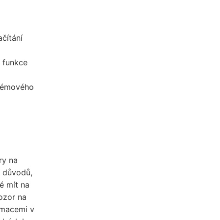
čítání
 funkce
blémového
ry na
o důvodů,
é mít na
ozor na
ormacemi v