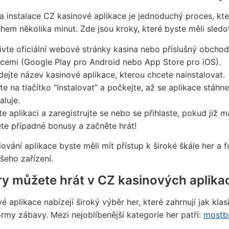
a instalace CZ kasinové aplikace je jednoduchý proces, kte
hem několika minut. Zde jsou kroky, které byste měli sledo
ivte oficiální webové stránky kasina nebo příslušný obchod
acemi (Google Play pro Android nebo App Store pro iOS).
dejte název kasinové aplikace, kterou chcete nainstalovat.
te na tlačítko “Instalovat” a počkejte, až se aplikace stáhne
aluje.
e aplikaci a zaregistrujte se nebo se přihlaste, pokud již m
ěte případné bonusy a začněte hrát!
lování aplikace byste měli mít přístup k široké škále her a f
šeho zařízení.
ry můžete hrát v CZ kasinových aplika
é aplikace nabízejí široký výběr her, které zahrnují jak klas
rmy zábavy. Mezi nejoblíbenější kategorie her patří:
mostb