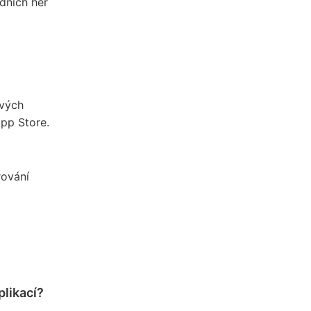
rdních her
ových
pp Store.
rování
plikací?