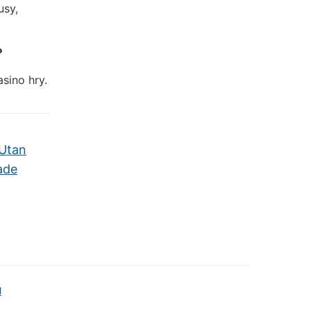
usy,
?
asino hry.
 Utan
ade
M