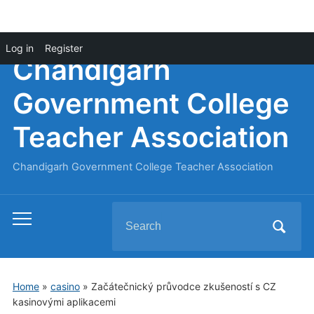
Log in
Register
Chandigarh
Government College
Teacher Association
Chandigarh Government College Teacher Association
Search
Toggle
for:
mobile
menu
Home
»
casino
»
Začátečnický průvodce zkušeností s CZ
kasinovými aplikacemi