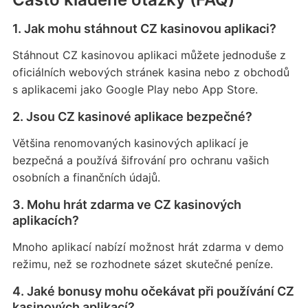
1. Jak mohu stáhnout CZ kasinovou aplikaci?
Stáhnout CZ kasinovou aplikaci můžete jednoduše z
oficiálních webových stránek kasina nebo z obchodů
s aplikacemi jako Google Play nebo App Store.
2. Jsou CZ kasinové aplikace bezpečné?
Většina renomovaných kasinových aplikací je
bezpečná a používá šifrování pro ochranu vašich
osobních a finančních údajů.
3. Mohu hrát zdarma ve CZ kasinových
aplikacích?
Mnoho aplikací nabízí možnost hrát zdarma v demo
režimu, než se rozhodnete sázet skutečné peníze.
4. Jaké bonusy mohu očekávat při používání CZ
kasinových aplikací?