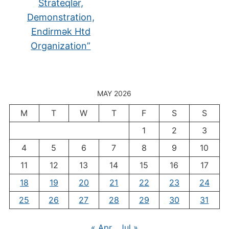
Strateqlər,
Demonstration,
Endirmək Htd
Organization”
MAY 2026
M
T
W
T
F
S
S
1
2
3
4
5
6
7
8
9
10
11
12
13
14
15
16
17
18
19
20
21
22
23
24
25
26
27
28
29
30
31
« Apr
Jul »