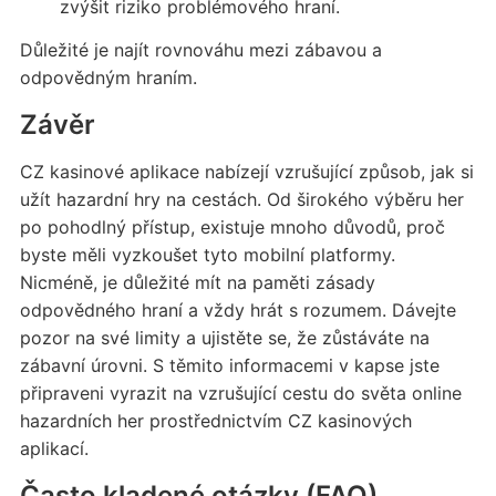
zvýšit riziko problémového hraní.
Důležité je najít rovnováhu mezi zábavou a
odpovědným hraním.
Závěr
CZ kasinové aplikace nabízejí vzrušující způsob, jak si
užít hazardní hry na cestách. Od širokého výběru her
po pohodlný přístup, existuje mnoho důvodů, proč
byste měli vyzkoušet tyto mobilní platformy.
Nicméně, je důležité mít na paměti zásady
odpovědného hraní a vždy hrát s rozumem. Dávejte
pozor na své limity a ujistěte se, že zůstáváte na
zábavní úrovni. S těmito informacemi v kapse jste
připraveni vyrazit na vzrušující cestu do světa online
hazardních her prostřednictvím CZ kasinových
aplikací.
Často kladené otázky (FAQ)